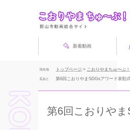
ペ
ー
ジ
の
郡山市動画総合サイト
先
頭
で
新着動画
す
。
トップページ
>
こおりやまちゅ〜ぶ
現在地
第6回こおりやまSDGsアワード表彰
足あと
本
文
第6回こおりやま