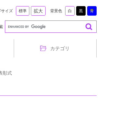
拡大
字サイズ
背景色
標準
白
黒
青
索
カテゴリ
表彰式