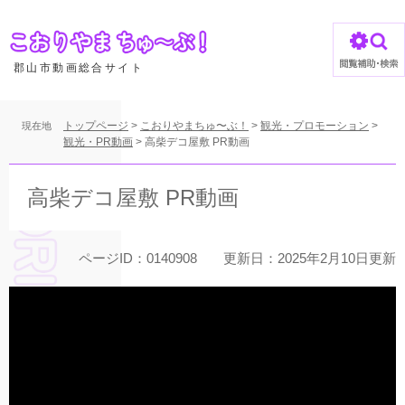
ペ
ー
ジ
の
郡山市動画総合サイト
先
頭
で
トップページ
>
こおりやまちゅ〜ぶ！
>
観光・プロモーション
>
現在地
す
観光・PR動画
>
高柴デコ屋敷 PR動画
。
本
文
高柴デコ屋敷 PR動画
ページID：0140908
更新日：2025年2月10日更新