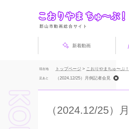
ペ
ー
ジ
の
郡山市動画総合サイト
先
頭
で
新着動画
す
。
トップページ
>
こおりやまちゅ〜ぶ
現在地
（2024.12/25）月例記者会見
足あと
本
文
（2024.12/25