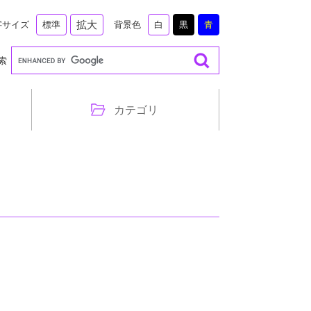
拡大
字サイズ
背景色
標準
白
黒
青
索
カテゴリ