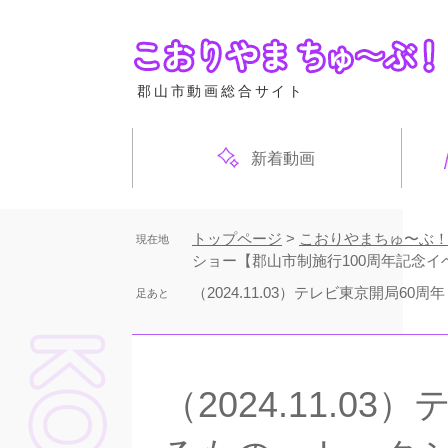
ペ
ー
ジ
の
郡山市動画総合サイト
先
頭
で
新着動画
す
。
トップページ
>
こおりやまちゅ〜ぶ
現在地
ショー【郡山市制施行100周年記念イ
（2024.11.03）テレビ東京開局
足あと
本
文
（2024.11.