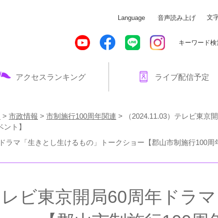
メニューを飛ばして本文へ
文
Language
音声読み上げ
キーワード検
アクセスランキング
ライブ配信予定
！
>
市政情報
>
市制施行100周年関連
>
（2024.11.03）テレビ
ベント】
60周年ドラマ「生きとし生けるもの」トークショー【郡山市制施行100
03）テレビ東京開局60周年ド