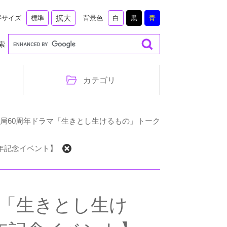
拡大
字サイズ
背景色
標準
白
黒
青
索
カテゴリ
東京開局60周年ドラマ「生きとし生けるもの」トーク
周年記念イベント】
ラマ「生きとし生け