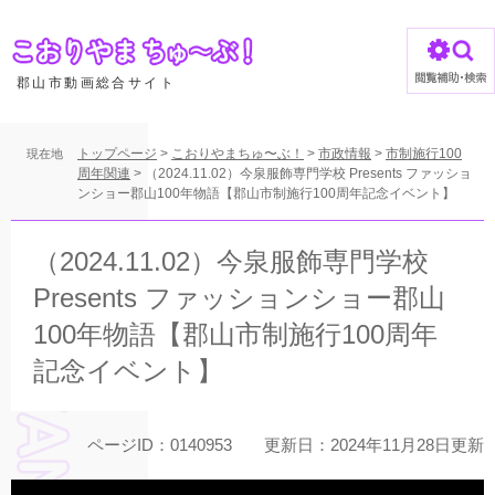
ペ
ー
ジ
の
郡山市動画総合サイト
先
頭
で
トップページ
>
こおりやまちゅ〜ぶ！
>
市政情報
>
市制施行100
現在地
す
周年関連
>
（2024.11.02）今泉服飾専門学校 Presents ファッショ
ンショー郡山100年物語【郡山市制施行100周年記念イベント】
。
本
文
（2024.11.02）今泉服飾専門学校
Presents ファッションショー郡山
100年物語【郡山市制施行100周年
記念イベント】
ページID：0140953
更新日：2024年11月28日更新