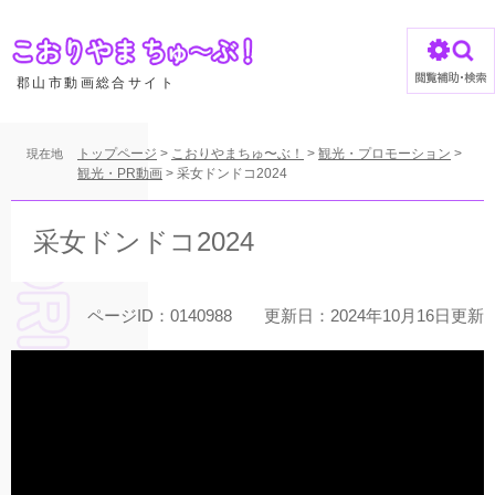
ペ
ー
ジ
の
郡山市動画総合サイト
先
頭
で
トップページ
>
こおりやまちゅ〜ぶ！
>
観光・プロモーション
>
現在地
す
観光・PR動画
>
采女ドンドコ2024
。
本
文
采女ドンドコ2024
ページID：0140988
更新日：2024年10月16日更新