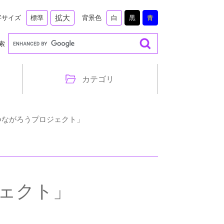
拡大
字サイズ
背景色
標準
白
黒
青
索
カテゴリ
つながろうプロジェクト」
ェクト」