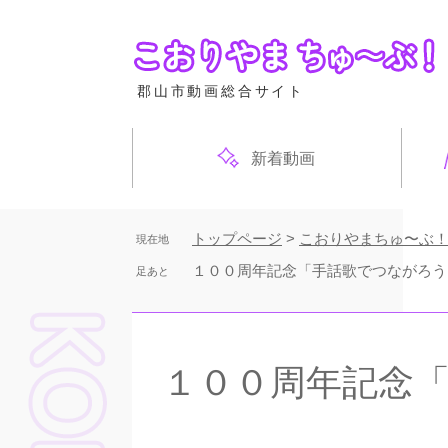
ペ
ー
ジ
の
郡山市動画総合サイト
先
頭
で
新着動画
す
。
トップページ
>
こおりやまちゅ〜ぶ
現在地
１００周年記念「手話歌でつながろう
足あと
本
文
１００周年記念