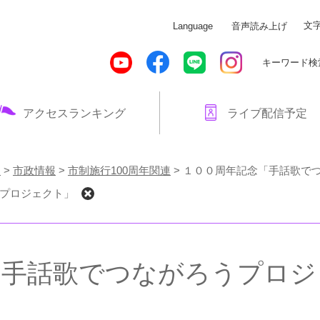
メニューを飛ばして本文へ
文
Language
音声読み上げ
キーワード検
アクセスランキング
ライブ配信予定
！
>
市政情報
>
市制施行100周年関連
>
１００周年記念「手話歌で
プロジェクト」
「手話歌でつながろうプロジ