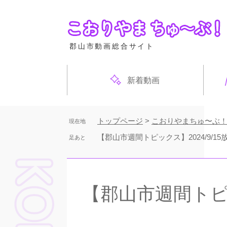
ペ
ー
ジ
の
郡山市動画総合サイト
先
頭
で
新着動画
す
。
トップページ
>
こおりやまちゅ〜ぶ
現在地
【郡山市週間トピックス】2024/9/15
足あと
本
文
【郡山市週間トピッ