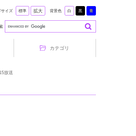
拡大
字サイズ
背景色
標準
白
黒
青
索
カテゴリ
15放送