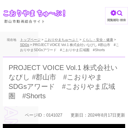
ペ
ー
ジ
の
郡山市動画総合サイト
先
頭
で
トップページ
>
こおりやまちゅ〜ぶ！
>
くらし・安全・健康
>
現在地
す
SDGs
>
PROJECT VOICE Vol.1 株式会社いなびし #郡山市 #こ
おりやまSDGsアワード #こおりやま広域圏 #Shorts
。
本
文
PROJECT VOICE Vol.1 株式会社い
なびし #郡山市 #こおりやま
SDGsアワード #こおりやま広域
圏 #Shorts
ページID：0141027
更新日：2024年8月17日更新