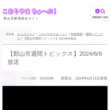
ペ
ー
ジ
の
郡山市動画総合サイト
先
頭
で
トップページ
>
こおりやまちゅ〜ぶ！
>
市政情報
>
週間トピック
現在地
す
ス
>
【郡山市週間トピックス】2024/6/9放送
。
本
文
【郡山市週間トピックス】2024/6/9
放送
ページID：0141046
更新日：2024年6月11日更新