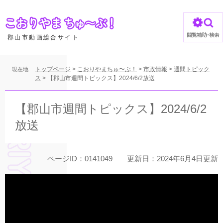
ペ
ー
ジ
の
郡山市動画総合サイト
先
頭
で
トップページ
>
こおりやまちゅ〜ぶ！
>
市政情報
>
週間トピック
現在地
す
ス
>
【郡山市週間トピックス】2024/6/2放送
。
本
文
【郡山市週間トピックス】2024/6/2
放送
ページID：0141049
更新日：2024年6月4日更新