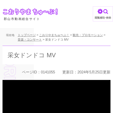
ペ
ー
ジ
の
郡山市動画総合サイト
先
頭
で
トップページ
>
こおりやまちゅ〜ぶ！
>
観光・プロモーション
>
現在地
す
音楽・コンサート
>
采女ドンドコ MV
。
本
文
采女ドンドコ MV
ページID：0141055
更新日：2024年5月25日更新