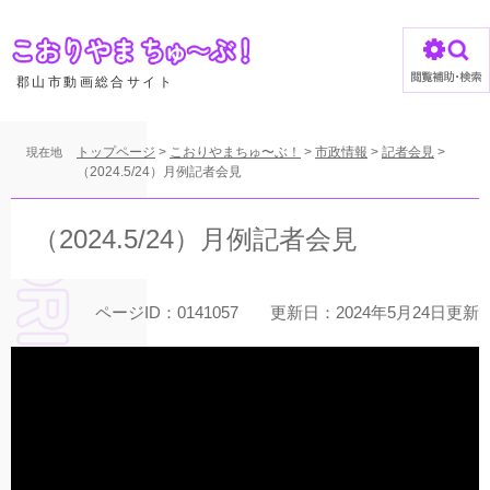
ペ
ー
ジ
の
郡山市動画総合サイト
先
頭
で
トップページ
>
こおりやまちゅ〜ぶ！
>
市政情報
>
記者会見
>
現在地
す
（2024.5/24）月例記者会見
。
本
文
（2024.5/24）月例記者会見
ページID：0141057
更新日：2024年5月24日更新