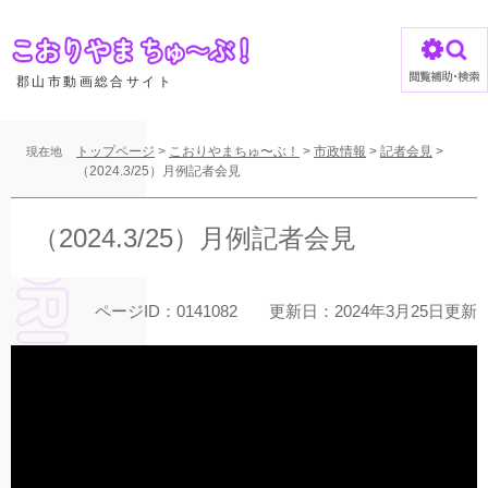
ペ
ー
ジ
の
郡山市動画総合サイト
先
頭
で
トップページ
>
こおりやまちゅ〜ぶ！
>
市政情報
>
記者会見
>
現在地
す
（2024.3/25）月例記者会見
。
本
文
（2024.3/25）月例記者会見
ページID：0141082
更新日：2024年3月25日更新