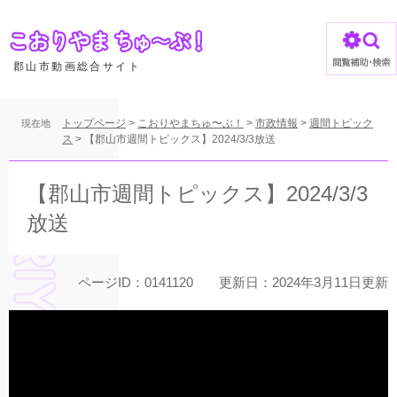
ペ
ー
ジ
の
郡山市動画総合サイト
先
頭
で
トップページ
>
こおりやまちゅ〜ぶ！
>
市政情報
>
週間トピック
現在地
す
ス
>
【郡山市週間トピックス】2024/3/3放送
。
本
文
【郡山市週間トピックス】2024/3/3
放送
ページID：0141120
更新日：2024年3月11日更新