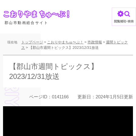
ペ
ー
ジ
の
郡山市動画総合サイト
先
頭
で
トップページ
>
こおりやまちゅ〜ぶ！
>
市政情報
>
週間トピック
現在地
す
ス
>
【郡山市週間トピックス】2023/12/31放送
。
本
文
【郡山市週間トピックス】
2023/12/31放送
ページID：0141166
更新日：2024年1月5日更新