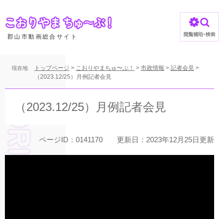
ペ
ー
ジ
の
郡山市動画総合サイト
先
頭
で
トップページ
>
こおりやまちゅ〜ぶ！
>
市政情報
>
記者会見
>
現在地
す
（2023.12/25）月例記者会見
。
本
文
（2023.12/25）月例記者会見
ページID：0141170
更新日：2023年12月25日更新