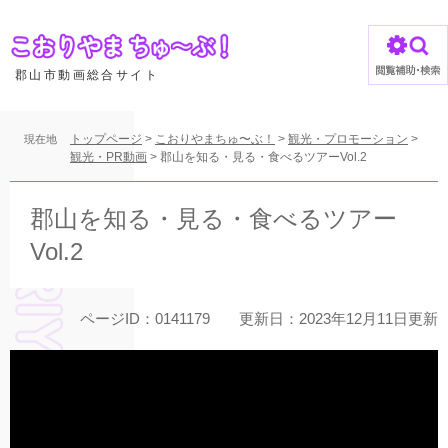
ペ
ー
ジ
の
郡山市動画総合サイト
先
頭
で
トップページ
>
こおりやまちゅ〜ぶ！
>
観光・プロモーション
>
現在地
す
観光・PR動画
>
郡山を知る・見る・食べるツアーVol.2
。
本
文
郡山を知る・見る・食べるツアー
Vol.2
ページID：0141179
更新日：2023年12月11日更新