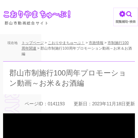
ペ
ー
ジ
の
郡山市動画総合サイト
先
頭
で
トップページ
>
こおりやまちゅ〜ぶ！
>
市政情報
>
市制施行100
現在地
す
周年関連
>
郡山市制施行100周年プロモーション動画～お米＆お酒
編
。
本
文
郡山市制施行100周年プロモーショ
ン動画～お米＆お酒編
ページID：0141193
更新日：2023年11月18日更新