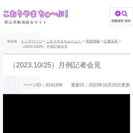
ペ
ー
ジ
の
郡山市動画総合サイト
先
頭
で
トップページ
>
こおりやまちゅ〜ぶ！
>
市政情報
>
記者会見
>
現在地
す
（2023.10/25）月例記者会見
。
本
文
（2023.10/25）月例記者会見
ページID：0141206
更新日：2023年10月25日更新