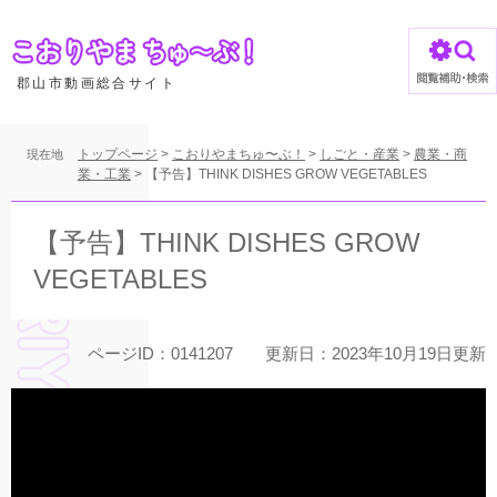
ペ
ー
ジ
の
郡山市動画総合サイト
先
頭
で
トップページ
>
こおりやまちゅ〜ぶ！
>
しごと・産業
>
農業・商
現在地
す
業・工業
>
【予告】THINK DISHES GROW VEGETABLES
。
本
文
【予告】THINK DISHES GROW
VEGETABLES
ページID：0141207
更新日：2023年10月19日更新