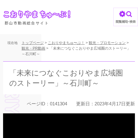
ペ
ー
ジ
の
郡山市動画総合サイト
先
頭
で
トップページ
>
こおりやまちゅ〜ぶ！
>
観光・プロモーション
>
現在地
す
観光・PR動画
>
「未来につなぐこおりやま広域圏のストーリー」
～石川町～
。
本
文
「未来につなぐこおりやま広域圏
のストーリー」～石川町～
ページID：0141304
更新日：2023年4月17日更新