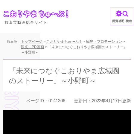
ペ
ー
ジ
の
郡山市動画総合サイト
先
頭
で
トップページ
>
こおりやまちゅ〜ぶ！
>
観光・プロモーション
>
現在地
す
観光・PR動画
>
「未来につなぐこおりやま広域圏のストーリー」
～小野町～
。
本
文
「未来につなぐこおりやま広域圏
のストーリー」～小野町～
ページID：0141306
更新日：2023年4月17日更新