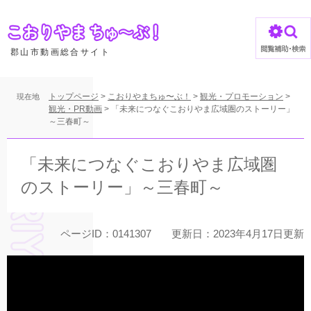
ペ
ー
ジ
の
郡山市動画総合サイト
先
頭
で
トップページ
>
こおりやまちゅ〜ぶ！
>
観光・プロモーション
>
現在地
す
観光・PR動画
>
「未来につなぐこおりやま広域圏のストーリー」
～三春町～
。
本
文
「未来につなぐこおりやま広域圏
のストーリー」～三春町～
ページID：0141307
更新日：2023年4月17日更新