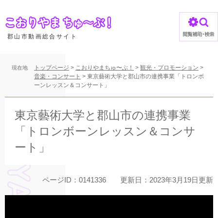
ペ
ー
ジ
の
郡山市動画総合サイト
先
頭
で
トップページ
>
こおりやまちゅ〜ぶ！
>
観光・プロモーション
>
現在地
す
音楽・コンサート
>
東京藝術大学と郡山市の連携事業「トロンボ
ーンレッスン＆コンサート」
。
本
文
東京藝術大学と郡山市の連携事業
「トロンボーンレッスン＆コンサ
ート」
ページID：0141336
更新日：2023年3月19日更新