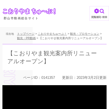
ペ
ー
ジ
の
郡山市動画総合サイト
先
頭
で
トップページ
>
こおりやまちゅ〜ぶ！
>
観光・プロモーション
>
現在地
す
観光・PR動画
>
【こおりやま観光案内所リニューアルオープン】
。
本
文
【こおりやま観光案内所リニュー
アルオープン】
ページID：0141357
更新日：2023年3月2日更新