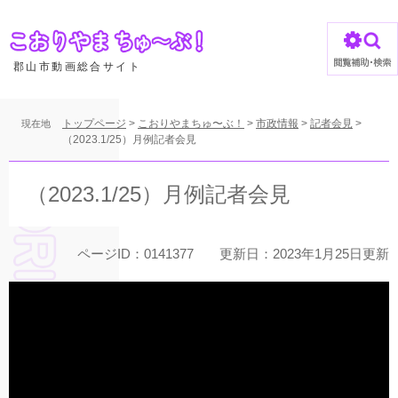
ペ
ー
ジ
の
郡山市動画総合サイト
先
頭
で
トップページ
>
こおりやまちゅ〜ぶ！
>
市政情報
>
記者会見
>
現在地
す
（2023.1/25）月例記者会見
。
本
文
（2023.1/25）月例記者会見
ページID：0141377
更新日：2023年1月25日更新