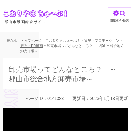
ペ
ー
ジ
の
郡山市動画総合サイト
先
頭
で
トップページ
>
こおりやまちゅ〜ぶ！
>
観光・プロモーション
>
現在地
す
観光・PR動画
>
卸売市場ってどんなところ？ ～郡山市総合地方
卸売市場～
。
本
文
卸売市場ってどんなところ？ ～
郡山市総合地方卸売市場～
ページID：0141383
更新日：2023年1月13日更新