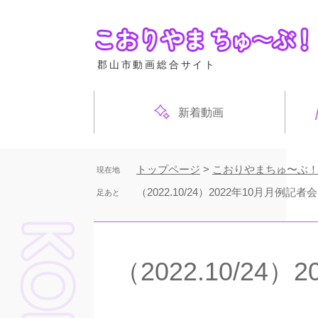
ペ
ー
ジ
の
郡山市動画総合サイト
先
頭
で
新着動画
す
。
トップページ
>
こおりやまちゅ〜ぶ
現在地
（2022.10/24）2022年10月月例記者
足あと
本
文
（2022.10/24