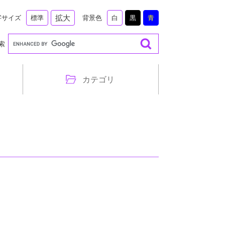
拡大
字サイズ
背景色
標準
白
黒
青
索
カテゴリ