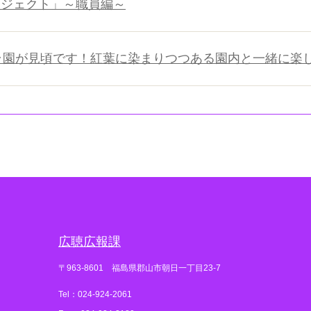
プロジェクト」～職員編～
ラ園が見頃です！紅葉に染まりつつある園内と一緒に楽しんで
広聴広報課
〒963-8601 福島県郡山市朝日一丁目23-7
Tel：024-924-2061