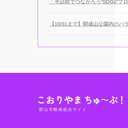
「手話歌でつながろう”SDGs"
【10/31まで】開成山公園内のバ
郡山市動画総合サイト