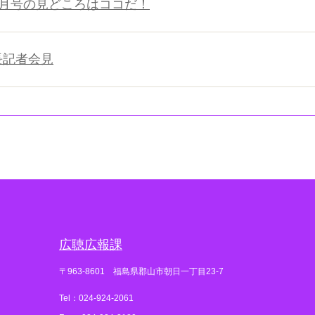
８月号の見どころはココだ！
市長記者会見
広聴広報課
〒963-8601 福島県郡山市朝日一丁目23-7
Tel：024-924-2061