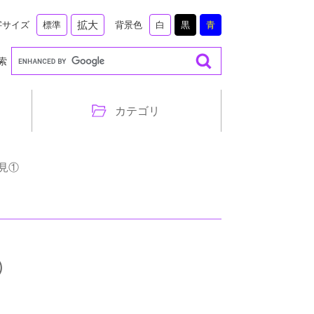
拡大
字サイズ
背景色
標準
白
黒
青
索
カテゴリ
会見①
①