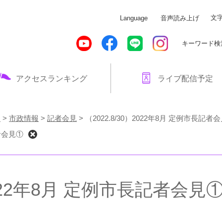
メニューを飛ばして本文へ
文
Language
音声読み上げ
キーワード検
アクセスランキング
ライブ配信予定
！
>
市政情報
>
記者会見
>
（2022.8/30）2022年8月 定例市長記者
記者会見①
）2022年8月 定例市長記者会見