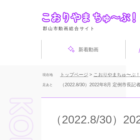
ペ
ー
ジ
の
郡山市動画総合サイト
先
頭
で
新着動画
す
。
トップページ
>
こおりやまちゅ〜ぶ
現在地
（2022.8/30）2022年8月 定例市長
足あと
本
文
（2022.8/30