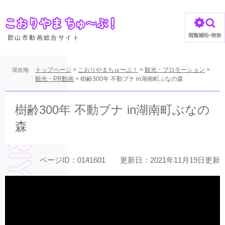
ペ
ー
ジ
の
郡山市動画総合サイト
先
頭
で
トップページ
>
こおりやまちゅ〜ぶ！
>
観光・プロモーション
>
現在地
す
観光・PR動画
>
樹齢300年 不動ブナ in湖南町ぶなの森
。
本
文
樹齢300年 不動ブナ in湖南町ぶなの
森
ページID：0141601
更新日：2021年11月19日更新