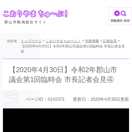
ペ
ー
ジ
の
郡山市動画総合サイト
先
頭
で
トップページ
>
こおりやまちゅ〜ぶ！
>
市政情報
>
記者会見
>
現在地
す
【2020年4月30日】令和2年郡山市議会第1回臨時会 市長記者会見
④
。
本
文
【2020年4月30日】令和2年郡山市
議会第1回臨時会 市長記者会見④
ページID：0141973
更新日：2020年4月30日更新