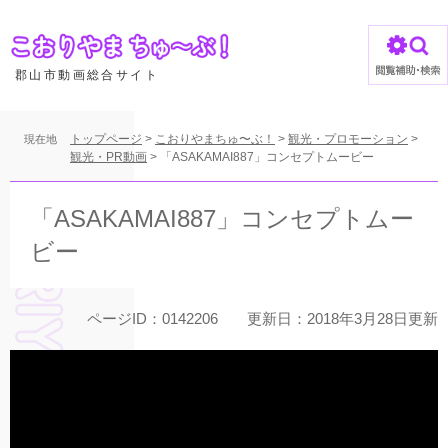
ペ
ー
ジ
の
郡山市動画総合サイト
先
頭
で
トップページ
>
こおりやまちゅ〜ぶ！
>
観光・プロモーション
>
現在地
す
観光・PR動画
>
「ASAKAMAI887」コンセプトムービー
。
本
文
「ASAKAMAI887」コンセプトムー
ビー
ページID：0142206
更新日：2018年3月28日更新