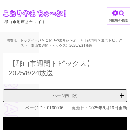
ペ
ー
ジ
の
郡山市動画総合サイト
先
頭
で
トップページ
>
こおりやまちゅ〜ぶ！
>
市政情報
>
週間トピック
現在地
す
ス
>
【郡山市週間トピックス】2025/8/24放送
。
本
文
【郡山市週間トピックス】
2025/8/24放送
ページ内目次
ページID：0160006
更新日：2025年9月16日更新