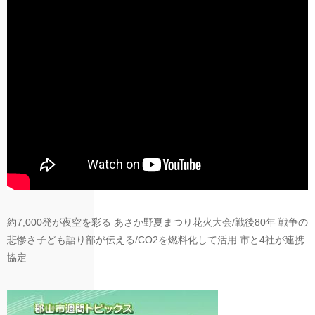
約7,000発が夜空を彩る あさか野夏まつり花火大会/戦後80年 戦争の
悲惨さ子ども語り部が伝える/CO2を燃料化して活用 市と4社が連携
協定