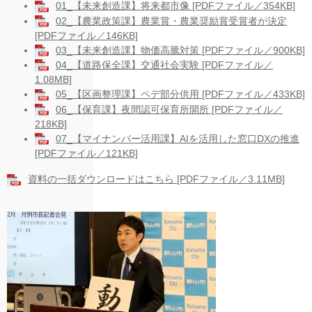
01_【未来創造課】将来都市像 [PDFファイル／354KB]
02_【農業政策課】農業賞・農業奨励賞受賞者が決定
[PDFファイル／146KB]
03_【未来創造課】物価高騰対策 [PDFファイル／900KB]
04_【道路保全課】交通社会実験 [PDFファイル／
1.08MB]
05_【区画整理課】ペデ部分供用 [PDFファイル／433KB]
06_【保育課】夜間認可保育所開所 [PDFファイル／
218KB]
07_【マイナンバー活用課】AIを活用した窓口DXの推進
[PDFファイル／121KB]
資料の一括ダウンロードはこちら [PDFファイル／3.11MB]