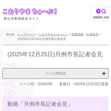
ペ
ー
ジ
の
郡山市動画総合サイト
先
頭
で
トップページ
>
こおりやまちゅ〜ぶ！
>
市政情報
>
記者会見
>
現在地
す
(2025年12月25日)月例市長記者会見
。
本
文
(2025年12月25日)月例市長記者会見
ページ内目次
ページID：0168156
更新日：2025年12月25日更新
動画「月例市長記者会見」