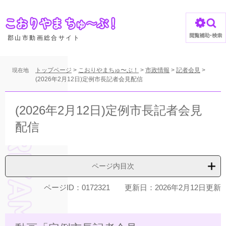
ペ
ー
ジ
の
郡山市動画総合サイト
先
頭
で
トップページ
>
こおりやまちゅ〜ぶ！
>
市政情報
>
記者会見
>
現在地
す
(2026年2月12日)定例市長記者会見配信
。
本
文
(2026年2月12日)定例市長記者会見
配信
ページ内目次
ページID：0172321
更新日：2026年2月12日更新