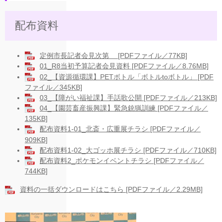
配布資料​​
定例市長記者会見次第 [PDFファイル／77KB]
01_R8当初予算記者会見資料 [PDFファイル／8.76MB]
02_【資源循環課】PETボトル「ボトルtoボトル」 [PDF
ファイル／345KB]
03_【障がい福祉課】手話歌公開 [PDFファイル／213KB]
04_【園芸畜産振興課】緊急銃猟訓練 [PDFファイル／
135KB]
配布資料1-01_北斎・広重展チラシ [PDFファイル／
909KB]
配布資料1-02_大ゴッホ展チラシ [PDFファイル／710KB]
配布資料2_ポケモンイベントチラシ [PDFファイル／
744KB]
資料の一括ダウンロードはこちら [PDFファイル／2.29MB]