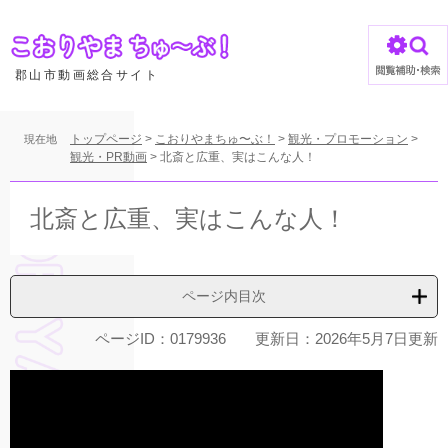
ペ
ー
ジ
の
郡山市動画総合サイト
先
頭
で
トップページ
>
こおりやまちゅ〜ぶ！
>
観光・プロモーション
>
現在地
す
観光・PR動画
>
北斎と広重、実はこんな人！
。
本
文
北斎と広重、実はこんな人！
ページ内目次
ページID：0179936
更新日：2026年5月7日更新