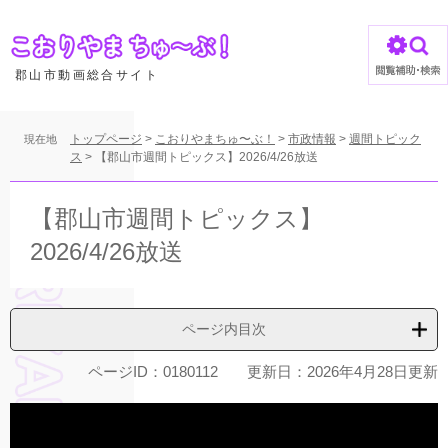
ペ
ー
ジ
の
郡山市動画総合サイト
先
頭
で
トップページ
>
こおりやまちゅ〜ぶ！
>
市政情報
>
週間トピック
現在地
す
ス
>
【郡山市週間トピックス】2026/4/26放送
。
本
文
【郡山市週間トピックス】
2026/4/26放送
ページ内目次
ページID：0180112
更新日：2026年4月28日更新