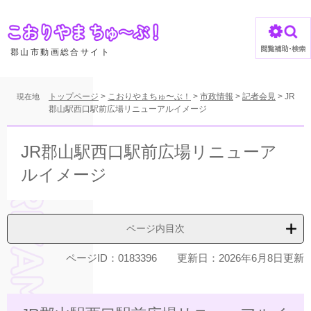
ペ
ー
ジ
の
郡山市動画総合サイト
先
頭
で
トップページ
>
こおりやまちゅ〜ぶ！
>
市政情報
>
記者会見
>
JR
現在地
す
郡山駅西口駅前広場リニューアルイメージ
。
本
文
JR郡山駅西口駅前広場リニューア
ルイメージ
ページ内目次
ページID：0183396
更新日：2026年6月8日更新