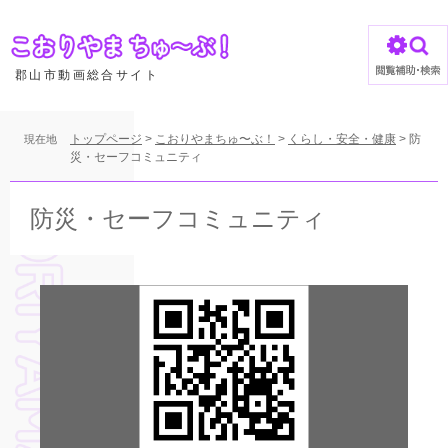
ペ
ー
ジ
の
郡山市動画総合サイト
先
頭
で
トップページ
>
こおりやまちゅ〜ぶ！
>
くらし・安全・健康
>
防
現在地
す
災・セーフコミュニティ
。
本
文
防災・セーフコミュニティ