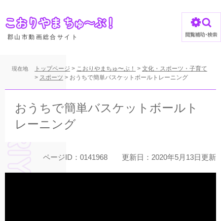
ペ
ー
ジ
の
郡山市動画総合サイト
先
頭
で
トップページ
>
こおりやまちゅ〜ぶ！
>
文化・スポーツ・子育て
現在地
す
>
スポーツ
>
おうちで簡単バスケットボールトレーニング
。
本
文
おうちで簡単バスケットボールト
レーニング
ページID：0141968
更新日：2020年5月13日更新