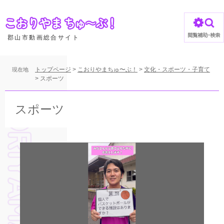
ペ
ー
ジ
の
郡山市動画総合サイト
先
頭
で
トップページ
>
こおりやまちゅ〜ぶ！
>
文化・スポーツ・子育て
現在地
す
>
スポーツ
。
本
文
スポーツ