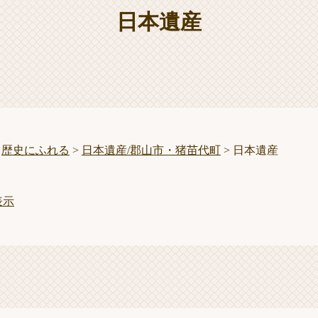
日本遺産
>
歴史にふれる
>
日本遺産/郡山市・猪苗代町
>
日本遺産
表示