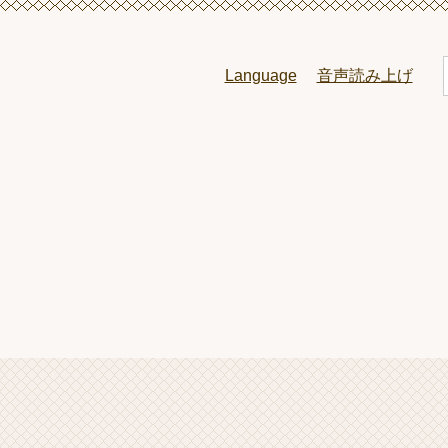
ペ
メ
ー
ニ
ジ
ュ
Language
音声読み上げ
の
ー
先
を
頭
飛
で
ば
l
す
し
。
て
本
文
へ
本
文