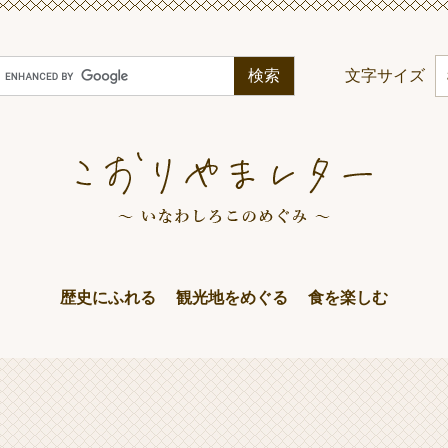
G
文字サイズ
o
o
g
e
カ
ス
タ
ム
歴史にふれる
観光地をめぐる
食を楽しむ
検
索