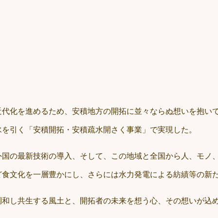
近代化を進めるため、安積地方の開拓に並々ならぬ想いを抱い
水を引く「安積開拓・安積疏水開さく事業」で実現した。
外国の最新技術の導入、そして、この地域と全国から人、モノ
ど食文化を一層豊かにし、さらには水力発電による紡績等の新
調和し共生する風土と、開拓者の未来を想う心、その想いが込