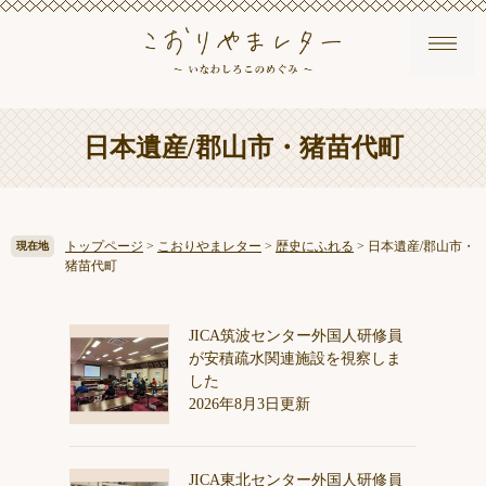
ペ
メ
本
日本遺産/郡山市・猪苗代町
ー
ニ
文
ジ
ュ
の
ー
先
を
頭
飛
トップページ
>
こおりやまレター
>
歴史にふれる
>
日本遺産/郡山市・
現在地
で
ば
猪苗代町
す
し
。
て
本
JICA筑波センター外国人研修員
文
が安積疏水関連施設を視察しま
へ
した
2026年8月3日更新
JICA東北センター外国人研修員