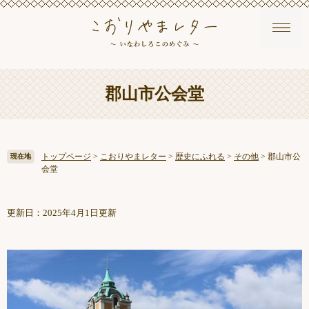
ペ
メ
本
郡山市公会堂
ー
ニ
文
ジ
ュ
の
ー
先
を
頭
飛
トップページ
>
こおりやまレター
>
歴史にふれる
>
その他
>
郡山市公
現在地
で
ば
会堂
す
し
。
て
本
更新日：2025年4月1日更新
文
へ