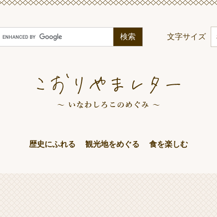
G
文字サイズ
o
o
g
e
カ
ス
タ
ム
歴史にふれる
観光地をめぐる
食を楽しむ
検
索