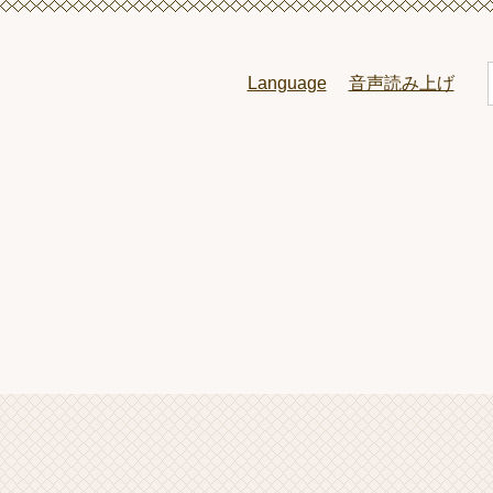
ペ
メ
ー
ニ
ジ
ュ
Language
音声読み上げ
の
ー
先
を
頭
飛
で
ば
l
す
し
。
て
本
文
へ
本
文