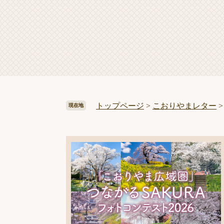
トップページ
>
こおりやまレター
現在地