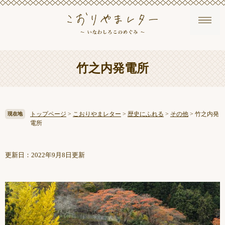
ペ
メ
本
竹之内発電所
ー
ニ
文
ジ
ュ
の
ー
先
を
頭
飛
トップページ
>
こおりやまレター
>
歴史にふれる
>
その他
>
竹之内発
現在地
で
ば
電所
す
し
。
て
本
更新日：2022年9月8日更新
文
へ