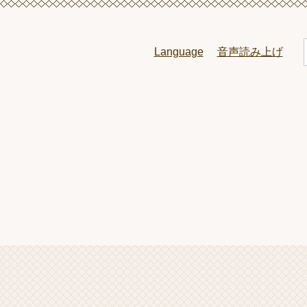
ペ
メ
ー
ニ
ジ
ュ
Language
音声読み上げ
の
ー
先
を
頭
飛
で
ば
l
す
し
。
て
本
文
へ
本
文