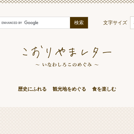
G
文字サイズ
o
o
g
e
カ
ス
タ
ム
歴史にふれる
観光地をめぐる
食を楽しむ
検
索