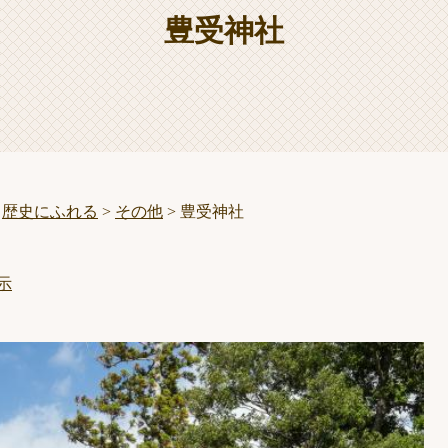
豊受神社
>
歴史にふれる
>
その他
>
豊受神社
示