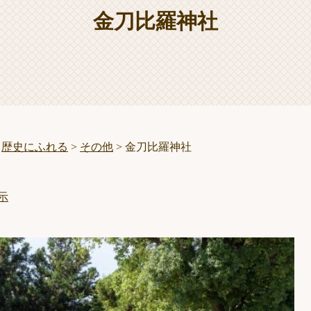
金刀比羅神社
>
歴史にふれる
>
その他
>
金刀比羅神社
示