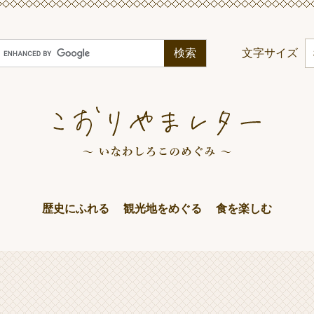
G
文字サイズ
o
o
g
e
カ
ス
タ
ム
歴史にふれる
観光地をめぐる
食を楽しむ
検
索