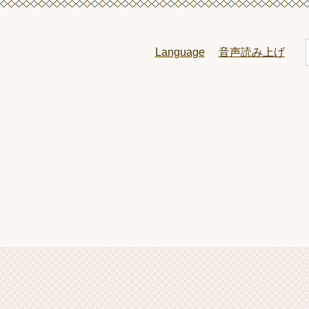
ペ
メ
ー
ニ
ジ
ュ
Language
音声読み上げ
の
ー
先
を
頭
飛
で
ば
l
す
し
。
て
本
文
へ
本
文