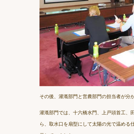
その後、灌漑部門と営農部門の担当者が分
灌漑部門では、十六橋水門、上戸頭首工、
ら、取水口を扇型にして太陽の光で温める