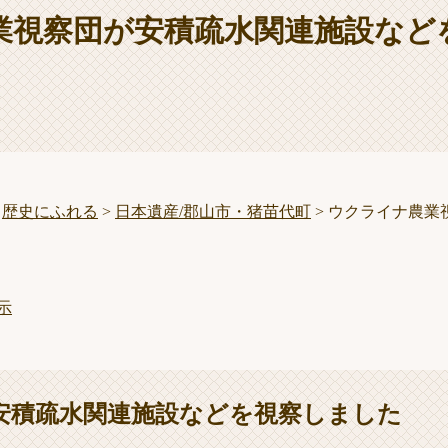
業視察団が安積疏水関連施設など
>
歴史にふれる
>
日本遺産/郡山市・猪苗代町
>
ウクライナ農業
示
安積疏水関連施設などを視察しました