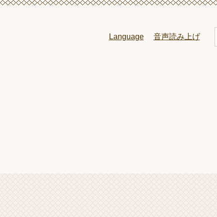
ペ
メ
ー
ニ
ジ
ュ
Language
音声読み上げ
の
ー
先
を
頭
飛
で
ば
l
す
し
。
て
本
文
へ
本
文