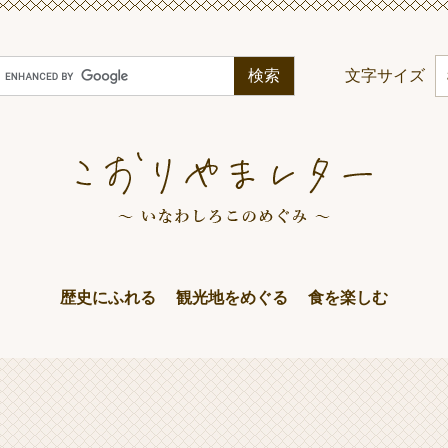
G
文字サイズ
o
o
g
e
カ
ス
タ
ム
歴史にふれる
観光地をめぐる
食を楽しむ
検
索